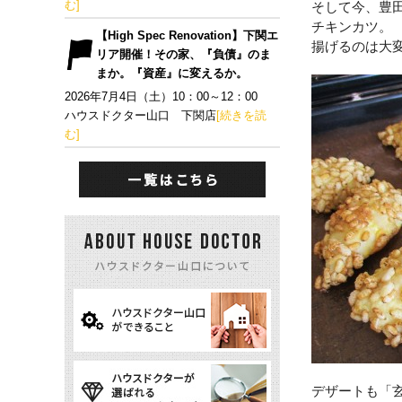
む]
そして今、豊田
チキンカツ。
【High Spec Renovation】下関エ
揚げるのは大
リア開催！その家、『負債』のま
まか。『資産』に変えるか。
2026年7月4日（土）10：00～12：00
ハウスドクター山口 下関店
[続きを読
む]
デザートも「