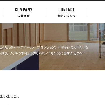
E
／
カルチャースクール
／
ブログ
／
武久 万里子(パンが焼ける
を朗読して待つ木曜日の朝講師)
／9月なのに暑すぎるので･･･
まいました。