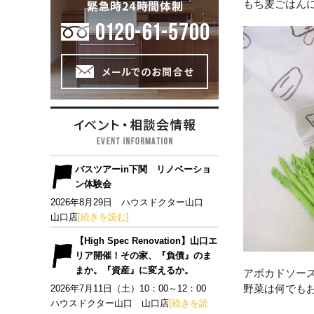
もち麦ごはん
バスツアーin下関 リノベーショ
ン体験会
2026年8月29日 ハウスドクター山口
山口店
[続きを読む]
【High Spec Renovation】山口エ
リア開催！その家、『負債』のま
まか。『資産』に変えるか。
アボカドソー
野菜は何でも
2026年7月11日（土）10：00～12：00
ハウスドクター山口 山口店
[続きを読