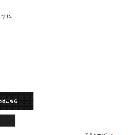
ですね。
てきとーパン
»