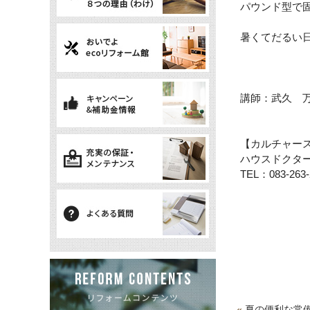
パウンド型で
暑くてだるい
講師：武久 
【カルチャー
ハウスドクタ
TEL
：
083-263
«
夏の便利な常