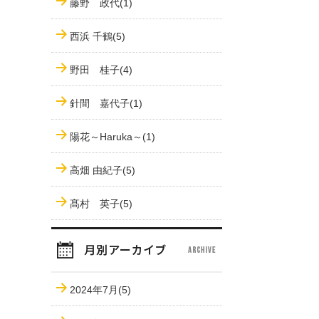
藤野 政代(1)
西浜 千鶴(5)
野田 桂子(4)
針間 嘉代子(1)
陽花～Haruka～(1)
高畑 由紀子(5)
髙村 英子(5)
2024年7月(5)