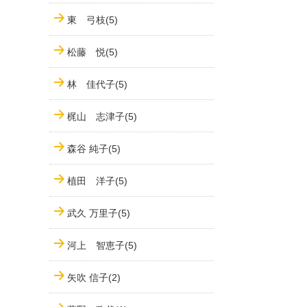
東 弓枝(5)
松藤 悦(5)
林 佳代子(5)
梶山 志津子(5)
森谷 純子(5)
植田 洋子(5)
武久 万里子(5)
河上 智恵子(5)
矢吹 信子(2)