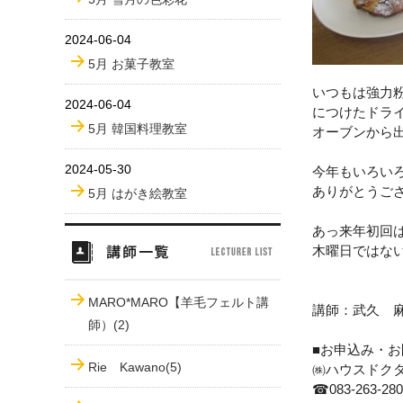
2024-06-04
5月 お菓子教室
いつもは強力
2024-06-04
につけたドラ
5月 韓国料理教室
オーブンから
2024-05-30
今年もいろい
ありがとうご
5月 はがき絵教室
あっ来年初回は
木曜日ではな
MARO*MARO【羊毛フェルト講
講師：武久 
師）(2)
■お申込み・お
Rie Kawano(5)
㈱ハウスドク
☎
083-263-28