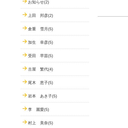
お知らせ(2)
上田 邦彦(2)
倉重 雪月(5)
加生 幸彦(5)
受田 早苗(5)
古屋 繁代(4)
尾木 恵子(5)
岩本 あき子(5)
李 麗愛(5)
村上 美奈(5)