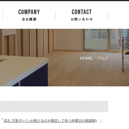
HOME
／ブログ
「
」
武久 万里子(パンが焼けるのを朗読して待つ木曜日の朝講師)