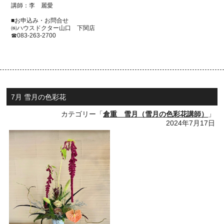
講師：李 麗愛
■お申込み・お問合せ
㈱ハウスドクター山口 下関店
☎083-263-2700
7月 雪月の色彩花
カテゴリー「
倉重 雪月（雪月の色彩花講師）
」
2024年7月17日