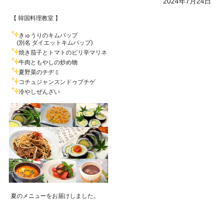
2024年7月24日
【 韓国料理教室 】
きゅうりのキムパップ
(別名 ダイエットキムパップ)
焼き茄子とトマトのピリ辛マリネ
牛肉ともやしの炒め物
夏野菜のチヂミ
コチュジャンスンドゥブチゲ
冷やしぜんざい
夏のメニューをお届けしました。