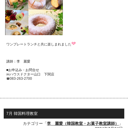
ワンプレートランチと共に楽しまれました
講師：李 麗愛
■お申込み・お問合せ
㈱ハウスドクター山口 下関店
☎083-263-2700
7月 韓国料理教室
カテゴリー「
李 麗愛（韓国教室・お菓子教室講師）
」