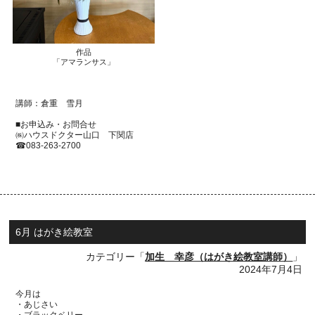
作品
「アマランサス」
講師：倉重 雪月
■お申込み・お問合せ
㈱ハウスドクター山口 下関店
☎
083-263-2700
6月 はがき絵教室
カテゴリー「
加生 幸彦（はがき絵教室講師）
」
2024年7月4日
今月は
・あじさい