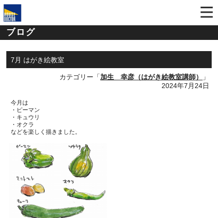
ブログ
7月 はがき絵教室
カテゴリー「
加生 幸彦（はがき絵教室講師）
」
2024年7月24日
今月は
・
ピーマン
・キュウリ
・オクラ
などを楽しく描きました。