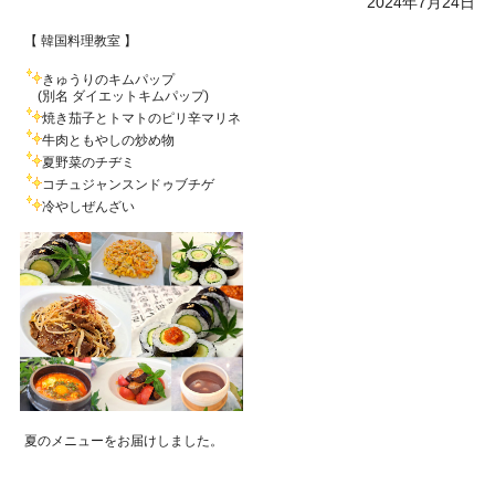
2024年7月24日
【 韓国料理教室 】
きゅうりのキムパップ
(別名 ダイエットキムパップ)
焼き茄子とトマトのピリ辛マリネ
牛肉ともやしの炒め物
夏野菜のチヂミ
コチュジャンスンドゥブチゲ
冷やしぜんざい
夏のメニューをお届けしました。