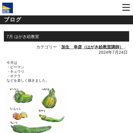
ブログ
7月 はがき絵教室
カテゴリー「
加生 幸彦（はがき絵教室講師）
」
2024年7月24日
今月は
・
ピーマン
・キュウリ
・オクラ
などを楽しく描きました。