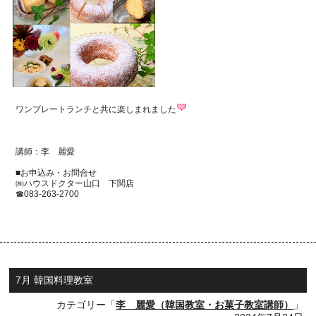
ワンプレートランチと共に楽しまれました
講師：李 麗愛
■お申込み・お問合せ
㈱ハウスドクター山口 下関店
☎083-263-2700
7月 韓国料理教室
カテゴリー「
李 麗愛（韓国教室・お菓子教室講師）
」