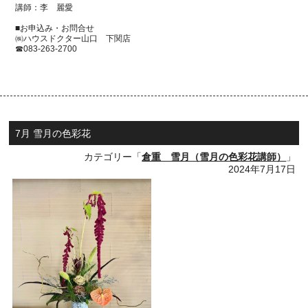
講師：李 麗愛
■お申込み・お問合せ
㈱ハウスドクター山口 下関店
☎083-263-2700
7月 雪月の色彩花
カテゴリー「
倉重 雪月（雪月の色彩花講師）
」
2024年7月17日