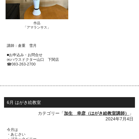
作品
「アマランサス」
講師：倉重 雪月
■お申込み・お問合せ
㈱ハウスドクター山口 下関店
☎
083-263-2700
6月 はがき絵教室
カテゴリー「
加生 幸彦（はがき絵教室講師）
」
2024年7月4日
今月は
・あじさい