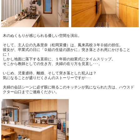
木のぬくもりが感じられる優しい空間を演出。
そして、主人公の九条里奈（松岡茉優）は、鳳来高校３年Ｄ組の担任。
彼女が、卒業式の日に「Ｄ組の生徒の誰かに」突き落とされ死にかけること
に！
しかし地面に落下する直前に、１年前の始業式にタイムスリップ。
そこから教師としての生き方、夫婦の在り方を見直し･･･。
いじめ、児童虐待、離婚、そして突き落とした犯人は？
気になることが盛りだくさんのストーリーですが･･･
夫婦の会話シーンに必ず眼に映るこのキッチンが気になられた方は、ハウスド
クター山口までご連絡ください。