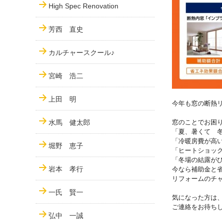
High Spec Renovation
芳西 直史
カルチャースクール♪
宮崎 浩二
上田 明
今年も窓の断熱
水馬 健太郎
窓のことでお困
「夏、暑くて 
「冷暖房費が高
堀野 恵子
「ヒートショッ
「冬場の結露が
岩本 孝行
今なら補助金と
リフォームのチ
一氏 賢一
気になった方は
ご連絡をお待ち
弘中 一誠