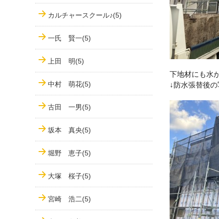
カルチャースクール♪(5)
一氏 賢一(5)
上田 明(5)
下地材にも水
中村 萌花(5)
↓防水張替後
古田 一男(5)
坂本 真央(5)
堀野 恵子(5)
大塚 桜子(5)
宮崎 浩二(5)