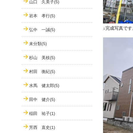
山口 久美子(5)
岩本 孝行(5)
↓完成写真です
弘中 一誠(5)
未分類(5)
杉山 美枝(5)
村田 衡紀(5)
水馬 健太郎(5)
田中 健介(5)
稲田 祐子(1)
芳西 直史(1)