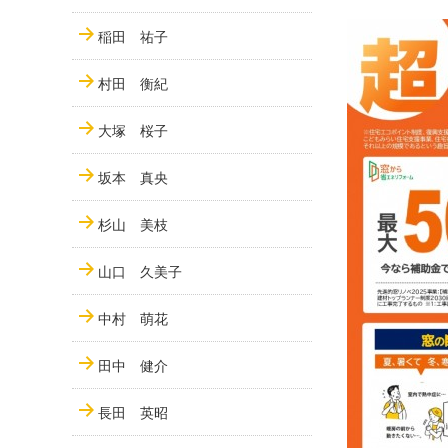
稲田 祐子
村田 衡紀
大塚 桜子
坂本 真央
杉山 美枝
山口 久美子
中村 萌花
田中 健介
長田 英昭