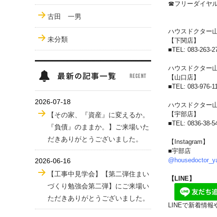
☎フリーダイ
古田 一男
ハウスドクター
未分類
【下関店】
■
TEL: 083-263-2
ハウスドクター
【山口店】
■
TEL: 083-976-1
2026-07-18
ハウスドクター
【宇部店】
【その家、『資産』に変えるか。
■
TEL: 0836-38-5
『負債』のままか。】ご来場いた
だきありがとうございました。
【Instagram】
■宇部店
@housedoctor_y
2026-06-16
【工事中見学会】【第二弾住まい
【LINE】
づくり勉強会第二弾】にご来場い
ただきありがとうございました。
LINEで新着情