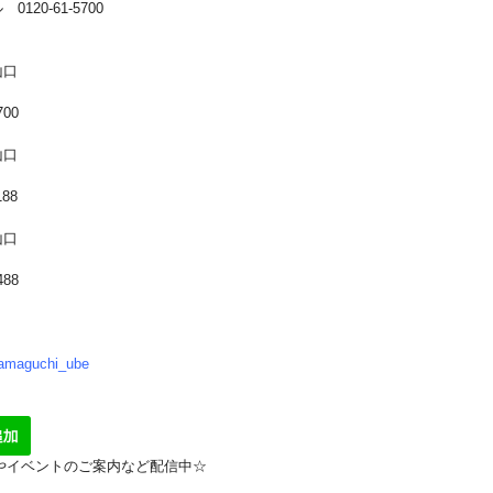
ヤル
0120-61-5700
山口
700
山口
188
山口
488
amaguchi_ube
報やイベントのご案内など配信中☆