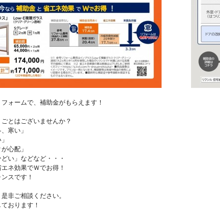
リフォームで、補助金がもらえます！
りごとはございませんか？
冬、寒い」
い」
クが心配」
ひどい」などなど・・・
省エネ効果でＷでお得！
ャンスです！
、是非ご相談ください。
しております！