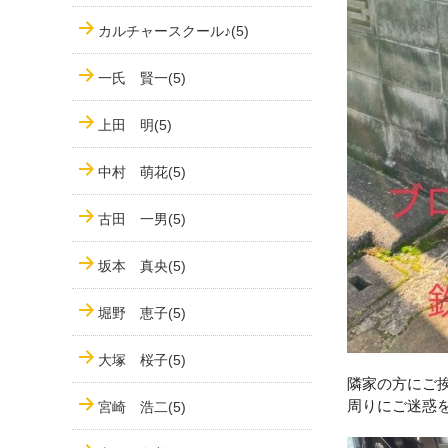
カルチャースクール♪(5)
一氏 賢一(5)
上田 明(5)
中村 萌花(5)
古田 一男(5)
坂本 真央(5)
堀野 恵子(5)
大塚 桜子(5)
隣家の方にご
周りにご迷惑
宮崎 浩二(5)