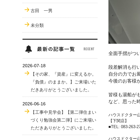
古田 一男
未分類
全面手摺がつ
2026-07-18
段差解消も行
自分の力でお
【その家、『資産』に変えるか。
今後のお客様
『負債』のままか。】ご来場いた
だきありがとうございました。
皆様も湯船が
など、思った
2026-06-16
【工事中見学会】【第二弾住まい
ハウスドクター
づくり勉強会第二弾】にご来場い
【下関店】
■
TEL: 083-263-2
ただきありがとうございました。
ハウスドクター