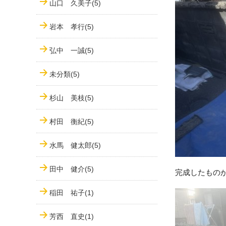
山口 久美子(5)
岩本 孝行(5)
弘中 一誠(5)
未分類(5)
杉山 美枝(5)
村田 衡紀(5)
水馬 健太郎(5)
田中 健介(5)
完成したもの
稲田 祐子(1)
芳西 直史(1)