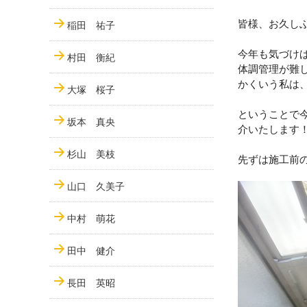
皆様、お久し
稲田 祐子
今年も気づけ
村田 衡紀
体調管理が難
かくいう私は
大塚 桜子
ということで
坂本 真央
介いたします
杉山 美枝
先ずは施工前
山口 久美子
中村 萌花
田中 健介
長田 英昭