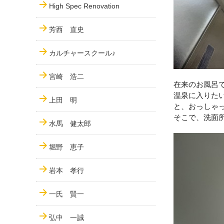
High Spec Renovation
芳西 直史
カルチャースクール♪
宮崎 浩二
在来のお風呂
温泉に入りた
上田 明
と、おっしゃ
そこで、洗面
水馬 健太郎
堀野 恵子
岩本 孝行
一氏 賢一
弘中 一誠