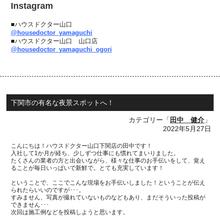
Instagram
■ハウスドクター山口
@housedoctor_yamaguchi
■ハウスドクター山口 山口店
@housedoctor_yamaguchi_ogori
下関市の有名な夜景スポットへ！
カテゴリー「
田中 健介
」
2022年5月27日
こんにちは！ハウスドクター山口下関店の田中です！
入社して
1
か月が経ち、少しずつ仕事にも慣れてまいりました。
たくさんの業者の方と出会いながら、様々な仕事のお手伝いをして、覚え
ることが毎日いっぱいで新鮮で。とても充実しています！
ということで、ここで
こんな現場をお手伝いしました！ということが伝え
られたらいいのですが･･･。
すみません、写真が撮れていないものなどもあり、まだそういった投稿が
できません･･･
次回は施工例などを投稿しようと思います。