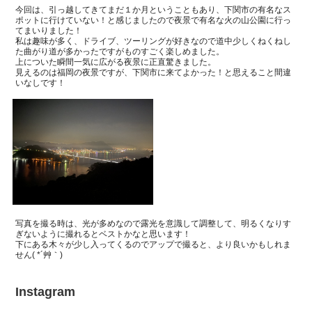
今回は、引っ越してきてまだ１か月ということもあり、下関市の有名なス
ポットに行けていない！と感じましたので夜景で有名な火の山公園に行っ
てまいりました！
私は趣味が多く、ドライブ、ツーリングが好きなので道中少しくねくねし
た曲がり道が多かったですがものすごく楽しめました。
上についた瞬間一気に広がる夜景に正直驚きました。
見えるのは福岡の夜景ですが、下関市に来てよかった！と思えること間違
いなしです！
写真を撮る時は、光が多めなので露光を意識して調整して、明るくなりす
ぎないように撮れるとベストかなと思います！
下にある木々が少し入ってくるのでアップで撮ると、より良いかもしれま
せん
( *
´艸｀
)
Instagram