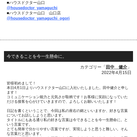
■ハウスドクター山口
@housedoctor_yamaguchi
■ハウスドクター山口 山口店
@housedoctor_yamaguchi_ogori
今できることを今一生懸命に。
カテゴリー「
田中 健介
」
2022年4月15日
皆様初めまして！
本日
4
月
1
日よりハウスドクター山口に入社いたしました。田中健介と申し
ます！
コミュニケーション能力と元気さが取柄です！お客様に笑顔になっていた
だける接客を心がけていきますので、よろしくお願いいたします！
日記を書くということで、今回は私の座右の銘といいますか、好きな言葉
についてお話ししようと思います。
タイトルにもある通り私の好きな言葉は今できることを今一生懸命に。と
いう言葉です。
とても簡単で分かりやすい言葉ですが、実現しようと思うと難しい。そん
な言葉だと思います。