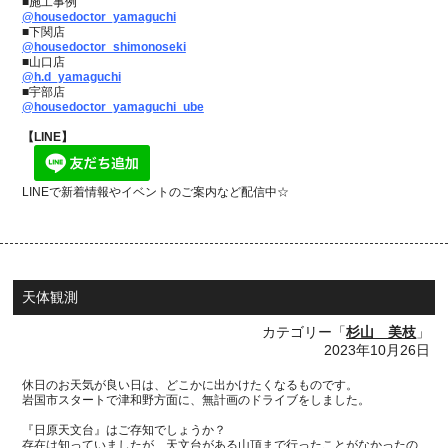
■施工事例
@housedoctor_yamaguchi
■下関店
@housedoctor_shimonoseki
■山口店
@h.d_yamaguchi
■宇部店
@housedoctor_yamaguchi_ube
【LINE】
LINEで新着情報やイベントのご案内など配信中☆
天体観測
カテゴリー「
杉山 美枝
」
2023年10月26日
休日のお天気が良い日は、どこかに出かけたくなるものです。
岩国市スタートで津和野方面に、無計画のドライブをしました。
『日原天文台』はご存知でしょうか？
存在は知っていましたが、天文台がある山頂まで行ったことがなかったの