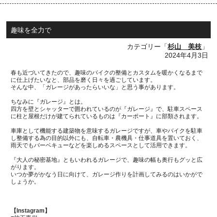
趣味を全力で
カテゴリー「
杉山 美枝
」
2024年4月3日
春も近づいてきたので、趣味のバイクの整備とカスタムを暖かくなるまで
に仕上げたいなと、部品を磨く日々を過ごしています。
そんな中、「ガレージがあったらいいな」と思う事があります。
ちなみに『ガレージ』とは。
四方を壁とシャッターで囲われているのが『ガレージ』で、駐車スペース
に柱と屋根だけが建てられているものは『カーポート』に部類されます。
車庫として機能する建築物を意味するガレージですが、車やバイクを駐車
し整備する為の目的以外にも、自転車・農機具・仕事道具を置いておく、
雨天でもバーベキューなどを楽しめるスペースとして活用できます。
『大人の秘密基地』ともいわれるガレージで、趣味の幅も奥行もグッと広
がります。
いつか夢がかなう日に向けて、ガレージ作りを計画してみるのはいかがで
しょうか。
【Instagram】