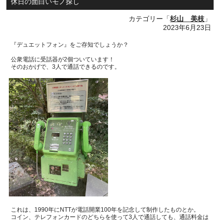
休日の面白いモノ探し
カテゴリー「
杉山 美枝
」
2023年6月23日
『デュエットフォン』をご存知でしょうか？
公衆電話に受話器が
2
個ついています！
そのおかげで、
3
人で通話できるのです。
これは、
1990
年に
NTT
が電話開業
100
年を記念して制作したものとか。
コイン、テレフォンカードのどちらを使って
3
人で通話しても、通話料金は