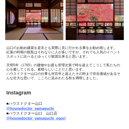
山口のお勧め建築を是非とも実際に見に行かれる事をお勧め致します。
紅葉の時期の観覧はそれなりに人が多いですが、それでも人気のイベント
スポットに比べるとゆっくり観賞出来ると思います。
天明
5
年（
1785
）の建物やお庭も管理次第で時を超えてこうして私たちの
心を癒してくれる。素晴らしいことだと思います。
ハウスドクター山口の仕事も何百年と超えたその時まで存在価値があるそ
んな壮大な思いで、こころに染みわたる秋を満喫しました。
Instagram
■ハウスドクター山口
@housedoctor_yamaguchi
■ハウスドクター山口 山口店
@housedoctor_yamaguchi_ogori