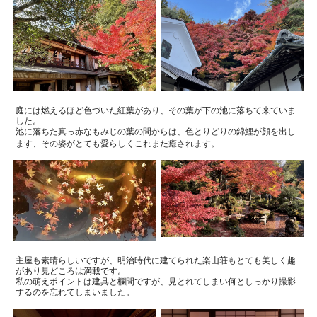
庭には燃えるほど色づいた紅葉があり、その葉が下の池に落ちて来ていま
した。
池に落ちた真っ赤なもみじの葉の間からは、色とりどりの錦鯉が顔を出し
ます、その姿がとても愛らしくこれまた癒されます。
主屋も素晴らしいですが、明治時代に建てられた
楽山荘
もとても美しく趣
があり
見どころは満載です。
私の萌えポイントは建具と欄間ですが、見とれてしまい何としっかり撮影
するのを忘れてしまいました。