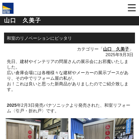
山口 久美子
和室のリノベーションにピッタリ
カテゴリー「
山口 久美子
」
2025年9月3日
先日、建材やインテリアの問屋さんの展示会にお邪魔いたしま
した。
広い倉庫会場には各種様々な建材やメーカーの展示ブースがあ
り、その中でリフォーム屋の私が、
お！これは良いと思った新商品がありましたのでご紹介致しま
す。
2025
年
2
月
3
日発売パナソニックより発売された、和室リフォー
ム〈引戸・折れ戸〉です。