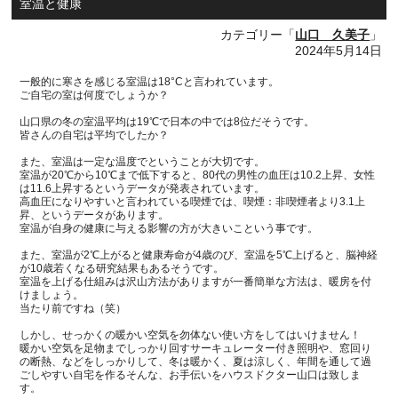
室温と健康
カテゴリー「
山口 久美子
」
2024年5月14日
一般的に寒さを感じる室温は18°Cと言われています。
ご自宅の室は何度でしょうか？
山口県の冬の室温平均は19℃で日本の中では8位だそうです。
皆さんの自宅は平均でしたか？
また、室温は一定な温度でということが大切です。
室温が20℃から10℃まで低下すると、80代の男性の血圧は10.2上昇、女性
は11.6上昇するというデータが発表されています。
高血圧になりやすいと言われている喫煙では、
喫煙：非喫煙者より3.1上
昇、というデータがあります。
室温が自身の健康に与える影響の方が大きいこという事です。
また、室温が2℃上がると健康寿命が4歳のび、室温を5℃上げると、脳神経
が10歳若くなる研究結果もあるそうです。
室温を上げる仕組みは沢山方法がありますが一番簡単
な方法は、暖房を付
けましょう。
当たり前ですね（笑）
しかし、せっかくの暖かい空気を勿体ない使い方をしてはいけません！
暖かい空気を足物までしっかり回すサーキュレーター付き照明や、窓回り
の断熱、などをしっかりして、冬は暖かく、夏は涼しく、年間を通して過
ごしやすい自宅を作るそんな、お手伝いをハウスドクター山口は致しま
す。