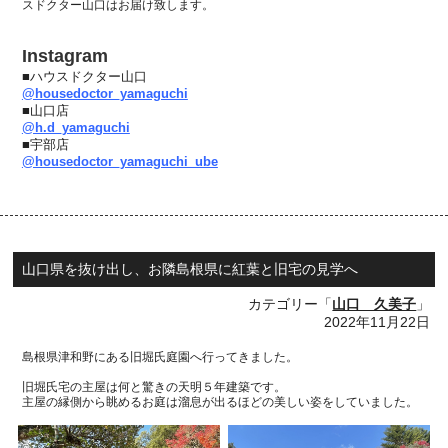
スドクター山口はお届け致します。
Instagram
■ハウスドクター山口
@housedoctor_yamaguchi
■山口店
@h.d_yamaguchi
■宇部店
@housedoctor_yamaguchi_ube
山口県を抜け出し、お隣島根県に紅葉と旧宅の見学へ
カテゴリー「
山口 久美子
」
2022年11月22日
島根県津和野にある旧堀氏庭園へ行ってきました。
旧堀氏宅の主屋は何と驚きの天明５年建築です。
主屋の縁側から眺めるお庭は溜息が出るほどの美しい姿をしていました。