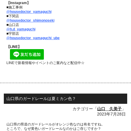
【Instagram】
■施工事例
@housedoctor_yamaguchi
■下関店
@housedoctor_shimonoseki
■山口店
@h.d_yamaguchi
■宇部店
@housedoctor_yamaguchi_ube
【LINE】
LINEで新着情報やイベントのご案内など配信中☆
山口県のガードレールは夏ミカン色？
カテゴリー「
山口 久美子
」
2023年7月28日
山口県の県道のガードレールがオレンジ色なのは有名ですね。
ところで、なぜ黄色いガードレールなのかはご存じですか？