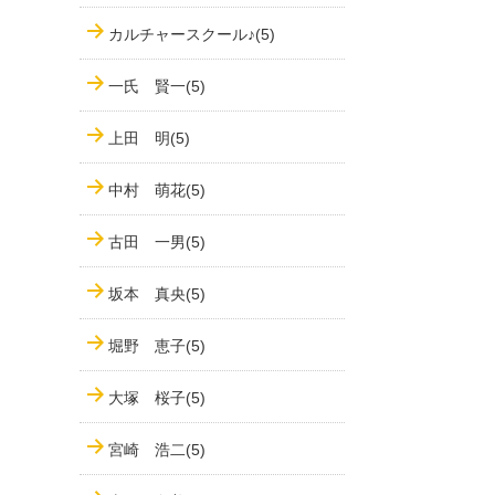
カルチャースクール♪(5)
一氏 賢一(5)
上田 明(5)
中村 萌花(5)
古田 一男(5)
坂本 真央(5)
堀野 恵子(5)
大塚 桜子(5)
宮崎 浩二(5)