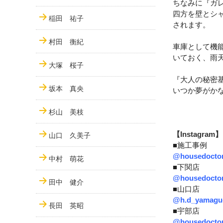
ちなみに『ガ
四方を壁とシ
稲田 祐子
されます。
村田 衡紀
車庫として機
いておく、雨
大塚 桜子
『大人の秘密
坂本 真央
いつか夢がか
杉山 美枝
【Instagram】
山口 久美子
■施工事例
@housedocto
中村 萌花
■下関店
@housedoctor
田中 健介
■山口店
@h.d_yamagu
長田 英昭
■宇部店
@housedocto