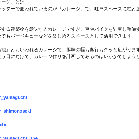
レージ』とは。
ャッターで囲われているのが『ガレージ』で、駐車スペースに柱と
能する建築物を意味するガレージですが、車やバイクを駐車し整備
天でもバーベキューなどを楽しめるスペースとして活用できます。
基地』ともいわれるガレージで、趣味の幅も奥行もグッと広がりま
なう日に向けて、ガレージ作りを計画してみるのはいかがでしょう
r_yamaguchi
_shimonoseki
chi
r_yamaguchi_ube