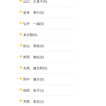
山口 久美子(5)
岩本 孝行(5)
弘中 一誠(5)
未分類(5)
杉山 美枝(5)
村田 衡紀(5)
水馬 健太郎(5)
田中 健介(5)
稲田 祐子(1)
芳西 直史(1)