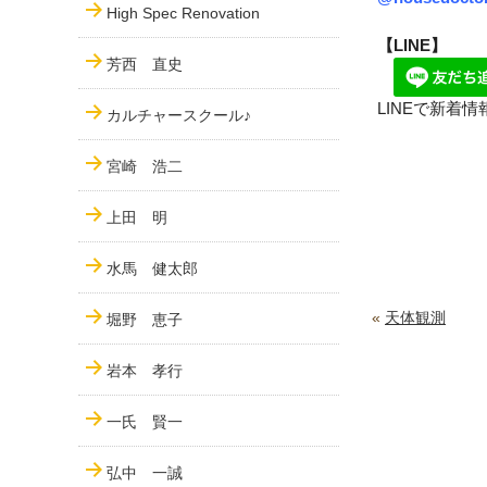
High Spec Renovation
【LINE】
芳西 直史
LINEで新着
カルチャースクール♪
宮崎 浩二
上田 明
水馬 健太郎
«
天体観測
堀野 恵子
岩本 孝行
一氏 賢一
弘中 一誠