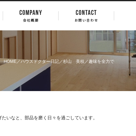
HOME
／
ハウスドクター日記
／
杉山 美枝
／趣味を全力で
げたいなと、部品を磨く日々を過ごしています。