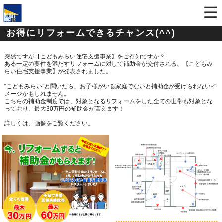
お得にリフォームできるチャンス(^^)
突然ですが【こどもみらい住宅支援事業】をご存知ですか？
ある一定の要件を満たすリフォームに対して補助金が交付される、
【こどもみ
らい住宅支援事業】が発表されました。
“こどもみらい”と聞いたら、お子様がいる家庭でないと
補助金が受けられないイ
メージかもしれません。
こちらの補助金制度では、
対象となるリフォームをした全ての世帯も対象とな
っており、最大
30
万円の補助金が貰えます！
詳しくは、
画像をご覧ください。