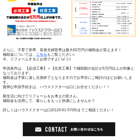
さらに、子育て世帯、若者夫婦世帯は最大
60
万円の補助金が貰えます！
補助金については、
こちら
もご覧ください♪
今、リフォームするとお得ですよ
(
˘ω˘
)
☆
申請条件は、【必須工事】＋【任意工事】で補助額の合計が
5
万円以上が対象と
なっております。
補助金は予算に達し次第終了となりますのでお早目にご検討のほどお願いしま
す。
面倒な申請手続きは、ハウスドクター山口にお任せください！！
新生活に向けてリフォームをお考えの皆さん。
補助金を活用して、暮らしをもっと快適にしませんか？
詳しくはハウスドクター山口(0120-61-5700)までご相談ください！