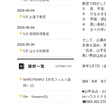
教室で紹介し
①
首、手首
2024-06-04
②
汗をかき
5月 お菓子教室
③
早寝・遅
④
黒い食材
2024-06-04
⑤
少々の辛
5月 韓国料理教室
そして、お薦
2024-05-30
全身を温め、
「合谷」は手
5月 はがき絵教室
寒い季節は始
来年
1
月
7
日（
MARO*MARO【羊毛フェルト講
講師：髙村 英
師）(2)
■お申込み・お
㈱ハウスドク
Rie Kawano(5)
☎
083-263-27