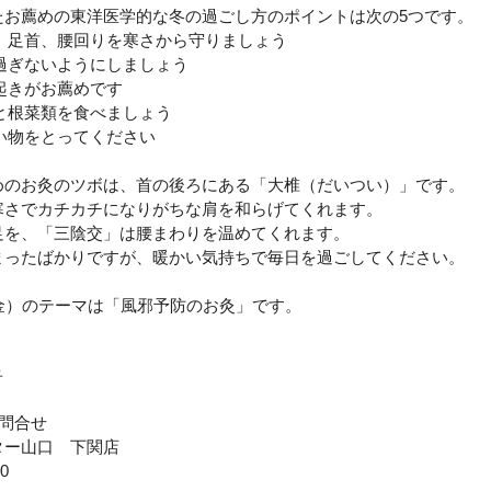
たお薦めの東洋医学的な冬の過ごし方のポイントは次の
5
つです。
、足首、腰回りを寒さから守りましょう
過ぎないようにしましょう
起きがお薦めです
と根菜類を食べましょう
い物をとってください
めのお灸のツボは、首の後ろにある「大椎（だいつい）」です。
寒さでカチカチになりがちな肩を和らげてくれます。
足を、「三陰交」は腰まわりを温めてくれます。
まったばかりですが、暖かい気持ちで毎日を過ごしてください。
金）のテーマは「風邪予防のお灸」です。
子
問合せ
ター山口 下関店
00