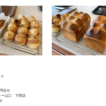
き子
問合せ
ター山口 下関店
00