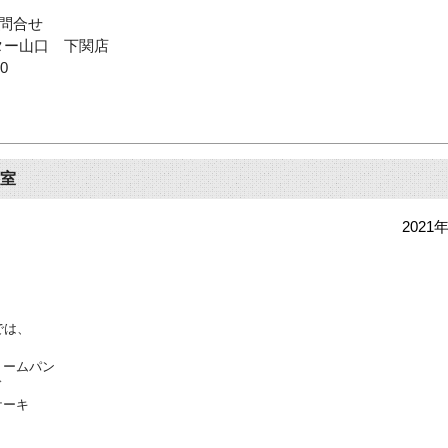
問合せ
ター山口 下関店
00
教室
2021
では、
リームパン
ド
ケーキ