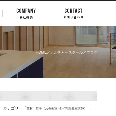
HOME
／
カルチャースクール
／ブログ
｜カテゴリー「
」
髙村 英子（お灸教室･タイ料理教室講師）