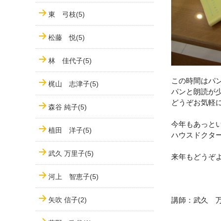
東 弓枝(5)
松藤 悦(5)
林 佳代子(5)
この時間はパ
梶山 志津子(5)
パンと朗読が
どうぞお気軽
森谷 純子(5)
今年もあっとい
植田 洋子(5)
ハウスドクタ
武久 万里子(5)
来年もどうぞ
河上 智恵子(5)
矢吹 信子(2)
講師：武久 