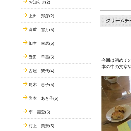
お知らせ(2)
上田 邦彦(2)
クリームチ
倉重 雪月(5)
加生 幸彦(5)
受田 早苗(5)
今回は初めて
本の中の文章
古屋 繁代(4)
尾木 恵子(5)
岩本 あき子(5)
李 麗愛(5)
村上 美奈(5)