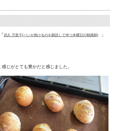
「
」
武久 万里子(パンが焼けるのを朗読して待つ木曜日の朝講師)
く感じがとても豊かだと感じました。