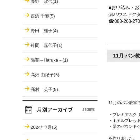
藤野 政代(1)
■お申込み・お
㈱ハウスドク
西浜 千鶴(5)
☎
083-263-27
野田 桂子(4)
針間 嘉代子(1)
11月 パン
陽花～Haruka～(1)
高畑 由紀子(5)
髙村 英子(5)
11月のパン教室
・
プレミアムク
・ホテルブレッ
・栗のパウンド
2024年7月(5)
を作りました。