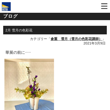
ブログ
2月 雪月の色彩花
カテゴリー「
倉重 雪月（雪月の色彩花講師）
」
2021年3月9日
華展の前に･･･