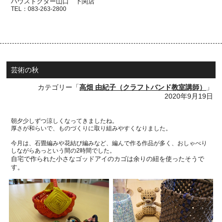
ハウスドクター山口 下関店
TEL
：
083-263-2800
芸術の秋
カテゴリー「
高畑 由紀子（クラフトバンド教室講師）
」
2020年9月19日
朝夕少しずつ涼しくなってきましたね。
厚さが和らいで、ものづくりに取り組みやすくなりました。
今月は、石畳編みや花結び編みなど、編んで作る作品が多く、おしゃべり
しながらあっという間の2時間でした。
自宅で作られた小さなゴッドアイのカゴは余りの紐を使ったそうで
す。