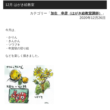
12月 はがき絵教室
カテゴリー「
加生 幸彦（はがき絵教室講師）
」
2020年12月26日
今月は、
・かりん
・きんかん
・ツワブキ
・年賀状の切り絵
などを楽しく描きました。