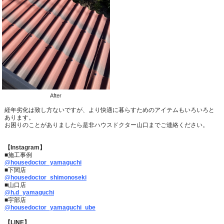
After
経年劣化は致し方ないですが、より快適に暮らすためのアイテムもいろいろと
あります。
お困りのことがありましたら是非ハウスドクター山口までご連絡
ください。
【Instagram】
■施工事例
@housedoctor_yamaguchi
■下関店
@housedoctor_shimonoseki
■山口店
@h.d_yamaguchi
■宇部店
@housedoctor_yamaguchi_ube
【LINE】