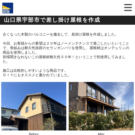
山口県宇部市で差し掛け屋根を作成
古くなった木製のバルコニーを撤去して、差掛け屋根を作成しました。
今回、お客様からの要望は２０年はノーメンテナンスで過ごしたいということ
で、
骨組みは耐久性抜群のセランガンバツを使用し、屋根材はオンデュリンの
商品
を使用しました。
皆様聞きなれないこの屋根材耐久性５０年！
ということで初使用
してみまし
た。
施工は比較的しやすいような商品です。
ＤＩＹにもオススメと
書かれていました。
Before
After