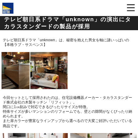
テレビ朝日系ドラマ「unknown」の演出にタ
カラスタンダードの製品が採用
テレビ朝日系ドラマ「
unknown
」は、秘密を抱えた男女を軸に謎いっぱいの
【本格ラブ・サスペンス】
今回セットとして採用されたのは、住宅設備機器メーカー・タカラスタンダー
ド株式会社の木製キッチン「リフィット」。
間口に
1
㎝刻みで対応できるぴったりサイズが特徴。
特殊サイズが多いマンションのリフォームでも、壁との隙間がなくぴったり納
められます。
また扉カラーが豊富なラインアップから選べるので大変ご好評いただいている
商品です。