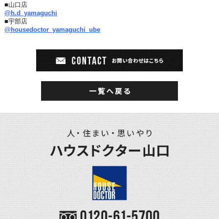
■山口店
@h.d_yamaguchi
■宇部店
@housedoctor_yamaguchi_ube