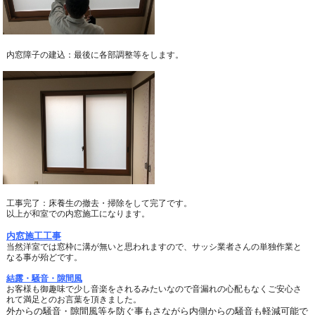
内窓障子の建込：最後に各部調整等をします。
工事完了：床養生の撤去・掃除をして完了です。
以上が和室での内窓施工になります。
内窓施工工事
当然洋室では窓枠に溝が無いと思われますので、
サッシ業者さんの単独作業と
なる事が殆どです。
結露・騒音・隙間風
お客様も御趣味で少し音楽をされるみたいなので音漏れの心配もなく
ご安心さ
れて満足とのお言葉を頂きました。
外からの騒音・隙間風等を防ぐ事もさながら内側からの騒音も軽減可能で