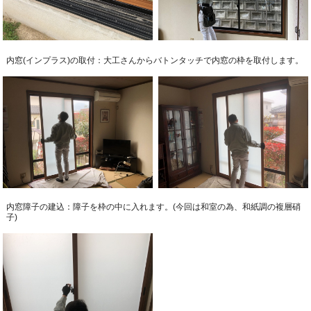
内窓(インプラス)の取付：大工さんからバトンタッチで内窓の枠を取付します。
内窓障子の建込：障子を枠の中に入れます。(今回は和室の為、和紙調の複層硝
子)