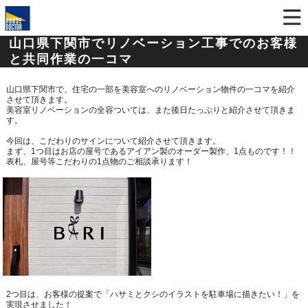
山口県下関市でリノベーション工事でのお客様
と共同作業の一コマ
山口県下関市で、住宅の一部を美容室へのリノベーション物件の一コマを紹介
させて頂きます。
美容室リノベーションの全容ついては、また後日たっぷりと紹介させて頂きま
す。
今回は、こだわりのサインについて紹介させて頂きます。
まず、
1
つ目はお店の屋号であるアイアン製のオーダー製作、
1
点ものです！！
表札、屋号等こだわりの
1
点物のご相談承ります！
2
つ目は、お客様の提案で「ハサミとクシのイラストを駐車場に描きたい！」を
実現させました！