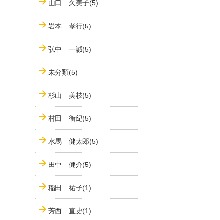
山口 久美子(5)
岩本 孝行(5)
弘中 一誠(5)
未分類(5)
杉山 美枝(5)
村田 衡紀(5)
水馬 健太郎(5)
田中 健介(5)
稲田 祐子(1)
芳西 直史(1)