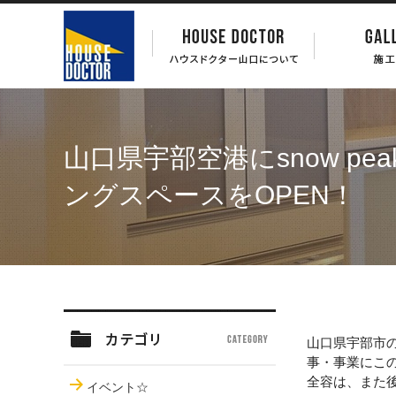
山口県宇部空港にsnow p
ングスペースをOPEN！
山口県宇部市
事・事業にこ
全容は、また
イベント☆