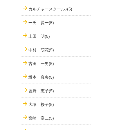
カルチャースクール♪(5)
一氏 賢一(5)
上田 明(5)
中村 萌花(5)
古田 一男(5)
坂本 真央(5)
堀野 恵子(5)
大塚 桜子(5)
宮崎 浩二(5)