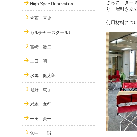
さらに、ター
High Spec Renovation
り一層引き立
芳西 直史
使用材料につ
カルチャースクール♪
宮崎 浩二
上田 明
水馬 健太郎
堀野 恵子
岩本 孝行
一氏 賢一
弘中 一誠