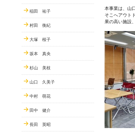
本事業は、山
稲田 祐子
そこへアウト
果の高い施設
村田 衡紀
大塚 桜子
坂本 真央
杉山 美枝
山口 久美子
中村 萌花
田中 健介
長田 英昭