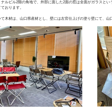
ミナルビル
2
階の角地で、外部に面した
2
面の窓は全面がガラスとい
てております。
いて木材は、山口県産材とし、壁には左官仕上げの塗り壁にて、山