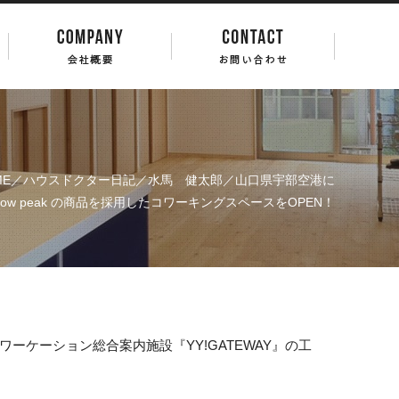
ME
／
ハウスドクター日記
／
水馬 健太郎
／山口県宇部空港に
now peak の商品を採用したコワーキングスペースをOPEN！
ワーケーション総合案内施設『
YY!GATEWAY』
の工