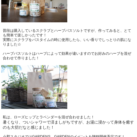
普段は購入しているスクラブとハーブバスソルトですが、
作ってみると、とて
も簡単で楽しかったです！
実際にスクラブをバスタイムの時に使用したら、いい香りでしっとりの肌にな
りました☆
ハーブバスソルトはハーブによって効果が違いますので
お好みのハーブを混ぜ
合わせて作りました！
私は、ローズヒップとラベンダーを混ぜ合わせました！
暑くなり、ついシャワーで済ましがちですが、
お湯に浸かって身体を癒す
のも大切だなと感じました！
小郡スタジオでは
GARDENS
GARDEN
のイベントを随時開催予定です！