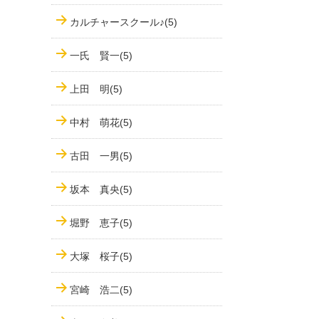
カルチャースクール♪(5)
一氏 賢一(5)
上田 明(5)
中村 萌花(5)
古田 一男(5)
坂本 真央(5)
堀野 恵子(5)
大塚 桜子(5)
宮崎 浩二(5)