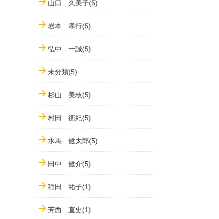
山口 久美子(5)
岩本 孝行(5)
弘中 一誠(5)
未分類(5)
杉山 美枝(5)
村田 衡紀(5)
水馬 健太郎(5)
田中 健介(5)
稲田 祐子(1)
芳西 直史(1)