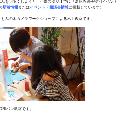
休みを明るくしようと、
小郡スタジオでは『夏休み親子特別イベン
の
新着情報
または
イベント・相談会情報
に掲載しています）
はもみの木カメラワークショップによる木工教室です。
ORI
パン教室です。