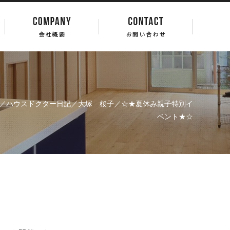
／
ハウスドクター日記
／
大塚 桜子
／☆★夏休み親子特別イ
ベント★☆