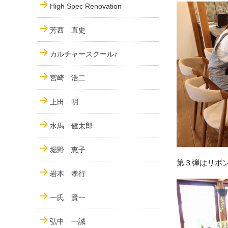
High Spec Renovation
芳西 直史
カルチャースクール♪
宮崎 浩二
上田 明
水馬 健太郎
堀野 恵子
第３弾はリボ
岩本 孝行
一氏 賢一
弘中 一誠