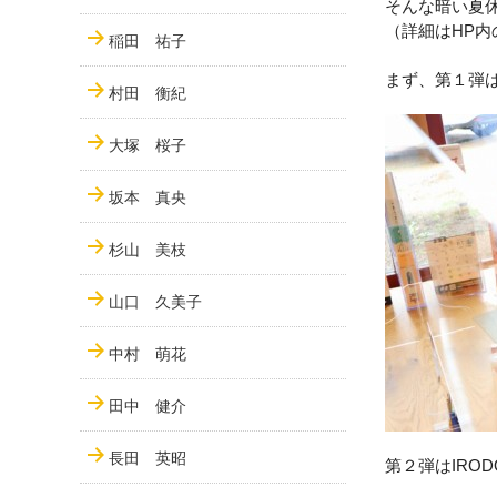
そんな暗い夏
（詳細はHP内
稲田 祐子
まず、第１弾
村田 衡紀
大塚 桜子
坂本 真央
杉山 美枝
山口 久美子
中村 萌花
田中 健介
長田 英昭
第２弾は
IROD