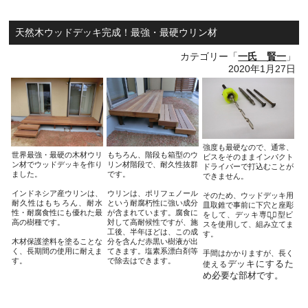
天然木ウッドデッキ完成！最強・最硬ウリン材
カテゴリー「
一氏 賢一
」
2020年1月27日
強度も最硬なので、通常、
世界最強・最硬の木材ウリ
もちろん、階段も箱型のウ
ビスをそのままインパクト
ン材でウッドデッキを作り
リン材階段で、耐久性抜群
ドライバーで打込むことが
ました。
です。
できません。
インドネシア産ウリンは、
ウリンは、ポリフェノール
そのため、ウッドデッキ用
耐久性はもちろん、耐水
という耐腐朽性に強い成分
皿取錐で事前に下穴と座彫
性・耐腐食性にも優れた最
が含まれています。腐食に
をして、デッキ専用̻▢型ビ
高の樹種です。
対して高耐候性ですが、施
スを使用して、組み立てま
工後、半年ほどは、この成
す。
木材保護塗料を塗ることな
分を含んだ赤黒い樹液が出
く、長期間の使用に耐えま
てきます。塩素系漂白剤等
手間はかかりますが、長く
す。
で除去はできます。
デッキにするた
使える
め必要な部材です。