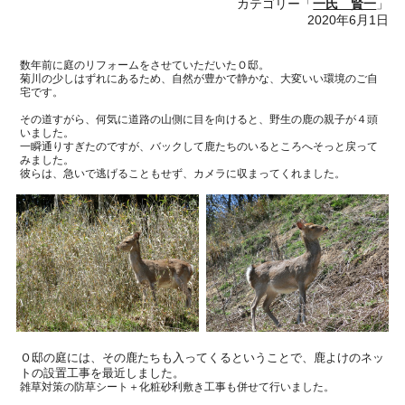
カテゴリー「
一氏 賢一
」
2020年6月1日
数年前に庭のリフォームをさせていただいた
Ｏ
邸。
菊川の少しはずれにあるため、自然が豊かで静かな、大変いい環境のご自
宅です。
その道すがら、何気に道路の山側に目を向けると、野生の鹿の親子が４頭
いました。
一瞬通りすぎたのですが、バックして鹿たちのいるところへそっと戻って
みました。
彼らは、急いで逃げることもせず、カメラに収まってくれました。
Ｏ
邸の庭には、その鹿たちも入ってくるということで、鹿よけのネッ
トの設置工事を最近しました。
雑草対策の防草シート＋化粧砂利敷き工事も併せて行いました。