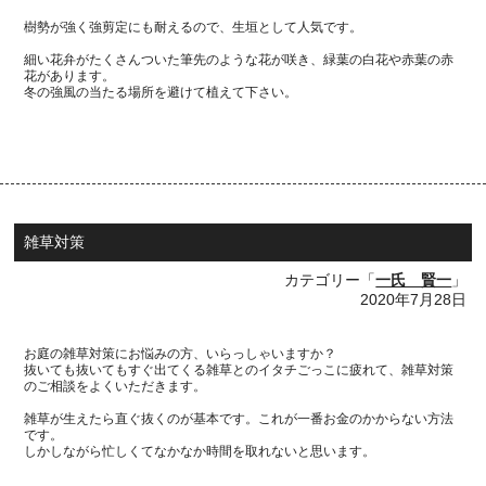
樹勢が強く強剪定にも耐えるので、生垣として人気です。
細い花弁がたくさんついた筆先のような花が咲き、緑葉の白花や赤葉の赤
花があります。
冬の強風の当たる場所を避けて植えて下さい。
雑草対策
カテゴリー「
一氏 賢一
」
2020年7月28日
お庭の雑草対策にお悩みの方、いらっしゃいますか？
抜いても抜いてもすぐ出てくる雑草とのイタチごっこに疲れて、雑草対策
のご相談をよくいただきます。
雑草が生えたら直ぐ抜くのが基本です。これが一番お金のかからない方法
です。
しかしながら忙しくてなかなか時間を取れないと思います。