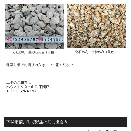
化粧砂利：伊勢砂利（黄色）
化粧砂利：美祢石灰岩（白色）
雑草対策でお困りの方は、ご一報ください。
工事のご相談は
ハウスドクター山口
下関店
TEL: 083-263-2700
下関市菊川町で野生の鹿に出会う