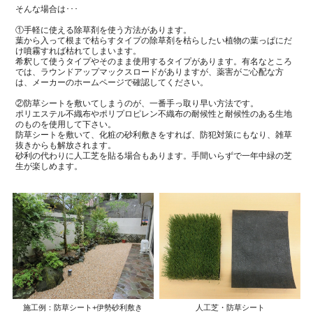
そんな場合は･･･
①手軽に使える除草剤を使う方法があります。
葉から入って根まで枯らすタイプの除草剤を枯らしたい植物の葉っぱにだ
け噴霧すれば枯れてしまいます。
希釈して使うタイプやそのまま使用するタイプがあります。有名なところ
では、ラウンドアップマックスロードがありますが、薬害がご心配な方
は、メーカーのホームページで確認してください。
②防草シートを敷いてしまうのが、一番手っ取り早い方法です。
ポリエステル不織布やポリプロピレン不織布の耐候性と耐候性のある生地
のものを使用して下さい。
防草シートを敷いて、化粧の砂利敷きをすれば、防犯対策にもなり、雑草
抜きからも解放されます。
砂利の代わりに人工芝を貼る場合もあります。手間いらずで一年中緑の芝
生が楽しめます。
施工例：防草シート+伊勢砂利敷き
人工芝・防草シート