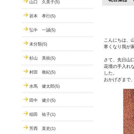
山口 久美子(5)
岩本 孝行(5)
弘中 一誠(5)
こんにちは、
未分類(5)
寒くなり我が
杉山 美枝(5)
さて、先日山
花壇の手入れ
村田 衡紀(5)
した。
おかげざまで
水馬 健太郎(5)
田中 健介(5)
稲田 祐子(1)
芳西 直史(1)