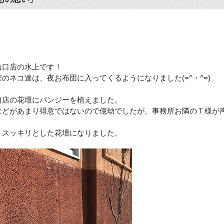
山口店の水上です！
家のネコ達は、夜お布団に入ってくるようになりました
(=^
・
^=)
口店の花壇にパンジーを植えました。
などがあまり得意ではないので億劫でしたが、
事務所お隣の
Ｔ
様が
、スッキリとした花壇になりました。