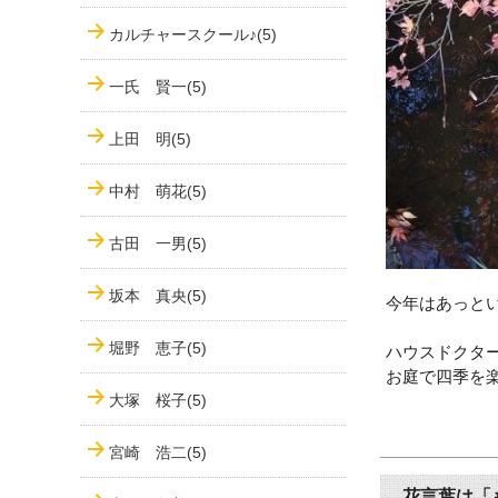
カルチャースクール♪(5)
一氏 賢一(5)
上田 明(5)
中村 萌花(5)
古田 一男(5)
坂本 真央(5)
今年はあっと
堀野 恵子(5)
ハウスドクタ
お庭で四季を
大塚 桜子(5)
宮崎 浩二(5)
花言葉は「