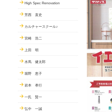
High Spec Renovation
芳西 直史
カルチャースクール♪
宮崎 浩二
上田 明
水馬 健太郎
堀野 恵子
岩本 孝行
一氏 賢一
弘中 一誠