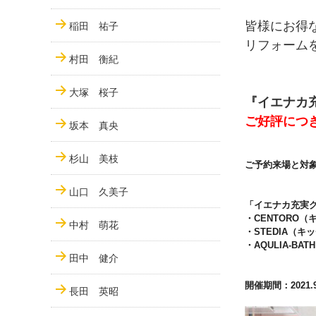
皆様にお得
稲田 祐子
リフォーム
村田 衡紀
大塚 桜子
『イエナカ充
ご好評につ
坂本 真央
杉山 美枝
ご予約来場と対
山口 久美子
「イエナカ充実
・CENTORO（
中村 萌花
・STEDIA（キ
・AQULIA-BA
田中 健介
開催期間：2021.9.
長田 英昭