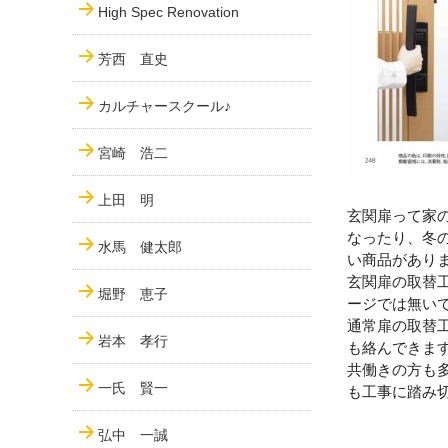
High Spec Renovation
芳西 直史
カルチャースクール♪
宮崎 浩二
上田 明
玄関扉って家
なったり、冬
水馬 健太郎
い商品があり
玄関扉の取替
堀野 恵子
ージでは無い
通常扉の取替
岩本 孝行
も絡んできま
共働きの方も
一氏 賢一
も工事に踏み
弘中 一誠