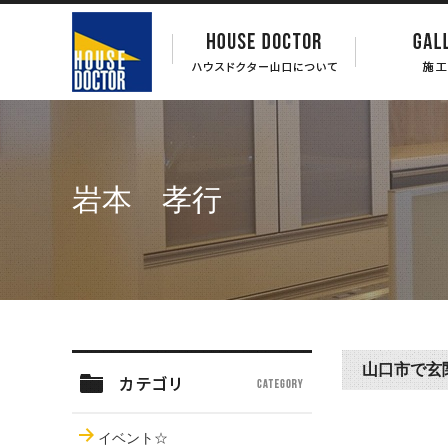
岩本 孝行
山口市で玄
イベント☆