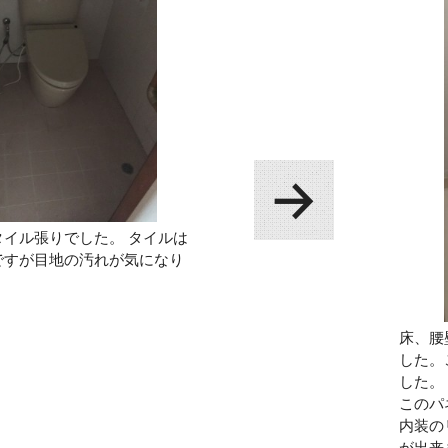
タイル張りでした。 タイルは
ですが目地の汚れが気になり
床、腰
した。
した。
このパ
内装の
が出来