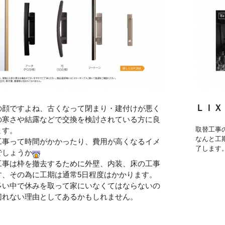
ＬＩＸ
の顔ですよね、古くなって閉まり・建付けが悪く
の寒さや結露などで交換を検討されている方に良
取替工事
ます。
なんと工
工事って時間がかかったり、費用が高くなるイメ
了します
でしょうか
工事は枠を撤去するために外壁、内装、床の工事
す、その為に工期は通常5日程度はかかります。
多い中で休みを取って家にいなくてはならないの
切れない理由としてあるかもしれません。