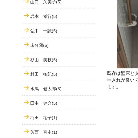
山口 久美子(5)
岩本 孝行(5)
弘中 一誠(5)
未分類(5)
杉山 美枝(5)
既存は壁床と
村田 衡紀(5)
手入れが良い
ます。
水馬 健太郎(5)
田中 健介(5)
稲田 祐子(1)
芳西 直史(1)