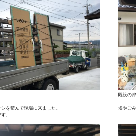
既設の
ッシを積んで現場に来ました。
埃やご
です。