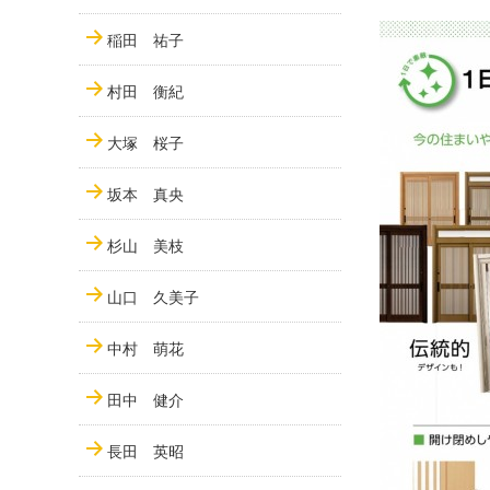
稲田 祐子
村田 衡紀
大塚 桜子
坂本 真央
杉山 美枝
山口 久美子
中村 萌花
田中 健介
長田 英昭