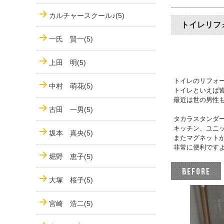
カルチャースクール♪(5)
トイレリフ
一氏 賢一(5)
上田 明(5)
トイレのリフォ
中村 萌花(5)
トイレといえば
最近は世の男性
古田 一男(5)
タカラスタンダ
キッチン、ユニ
坂本 真央(5)
またマグネット
非常に便利です
堀野 恵子(5)
大塚 桜子(5)
宮崎 浩二(5)