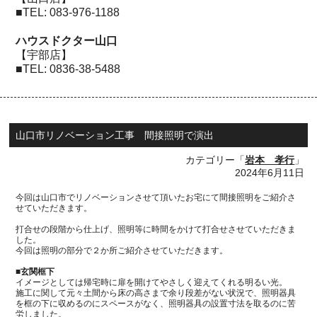
■
TEL: 083-976-1188
ハウスドクター山口
【宇部店】
■
TEL: 0836-38-5488
山口市リノベーション工事 間接照明で演出
カテゴリー「
岩本 孝行
」
2024年6月11日
今回は山口市でリノベーションさせて頂いたお宅にて間接照明をご紹介さ
せていただきます。
打合せの段階から仕上げ、照明等に時間をかけて打合せさせていただきま
した。
今回は照明の部分で２か所ご紹介させていただきます。
■玄関框下
イメージとしては帰宅時に扉を開けてやさしく迎えてくれる明るい光。
施工に関して元々土間から床の高さまで余り段差がない状況で、照明器具
を框の下に収めるのにスペースがなく、照明器具の設置寸法を取るのに
苦
労しました。