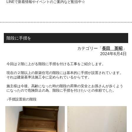
LINEで新着情報やイベントのご案内など配信中☆
階段に手摺を
カテゴリー「
長田 英昭
」
2024年6月4日
今回は２階に上がる階段に手摺を付ける工事をご紹介します。
現在の２階以上の新築住宅の階段には基本的に手摺が設置されています。
それは建築基準法施工令に定められているからです。
施主様は今後、高齢になった時の階段の昇降の安全とお孫さんが歩くよう
になったので危険防止の為、階段に手摺を付けたいとの依頼でした。
↓手摺設置前の階段