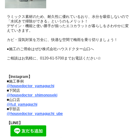
ラミックス素材のため、耐久性に優れているおり、水分を吸収しないので
「水拭きで掃除ができる」というのもメリット！
デザイン・機能と使い勝手が揃ったエコカラットが暮らしをさわやかに変
えていきます。
カビ・湿気対策を万全に、快適な空間で梅雨を乗り切りましょう！
●施工のご用命はぜひ株式会社ハウスドクター山口へ
ご相談はお気軽に、0120-61-5700までお電話ください☆
【Instagram】
■施工事例
@housedoctor_yamaguchi
■下関店
@housedoctor_shimonoseki
■山口店
@h.d_yamaguchi
■宇部店
@housedoctor_yamaguchi_ube
【LINE】