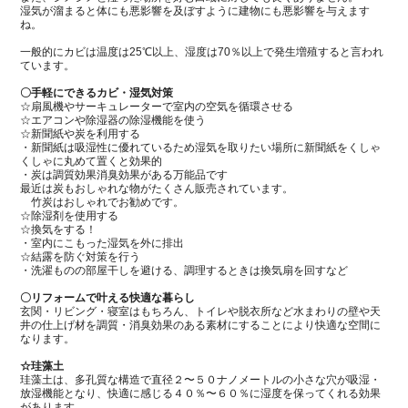
湿気が溜まると体にも悪影響を及ぼすように建物にも悪影響を与えます
ね。
一般的にカビは温度は25℃以上、湿度は70％以上で発生増殖すると言われ
ています。
〇手軽にできるカビ・湿気対策
☆扇風機やサーキュレーターで室内の空気を循環させる
☆エアコンや除湿器の除湿機能を使う
☆新聞紙や炭を利用する
・新聞紙は吸湿性に優れているため湿気を取りたい場所に新聞紙をくしゃ
くしゃに丸めて置くと効果的
・炭は調質効果消臭効果がある万能品です
最近は炭もおしゃれな物がたくさん販売されています。
竹炭はおしゃれでお勧めです。
☆除湿剤を使用する
☆換気をする！
・室内にこもった湿気を外に排出
☆結露を防ぐ対策を行う
・洗濯ものの部屋干しを避ける、調理するときは換気扇を回すなど
〇リフォームで叶える快適な暮らし
玄関・リビング・寝室はもちろん、トイレや脱衣所など水まわりの壁や天
井の仕上げ材を調質・消臭効果のある素材にすることにより快適な空間に
なります。
☆珪藻土
珪藻土は、多孔質な構造で直径２〜５０ナノメートルの小さな穴が吸湿・
放湿機能となり、快適に感じる４０％〜６０％に湿度を保ってくれる効果
があります。