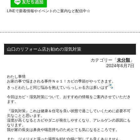
LINEで新着情報やイベントのご案内など配信中☆
山口のリフォーム店お勧めの湿気対策
カテゴリー「
未分類
」
2024年6月7日
わたし事情
お家の事で悩まされる事件Ｎｏ１！カビの季節がやってきます。
きっとわたしと同じ悩みを抱えていらっしゃる方は多いはず
今回はカビ・湿気対策について、おすすめの情報をご案内させていただき
ます。
『湿気対策』これは健康＆住宅を良い状態で過ごしていくために必要不可
欠なことと思います。
湿度が高くなるとカビやダニが発生しやすくなり、アレルゲンの原因にも
なります。
我が家の長女は鼻炎や喘息持ちのためとても気になるところです。
また、ジメジメと湿った場所を好む白蟻に対しても良くありません。