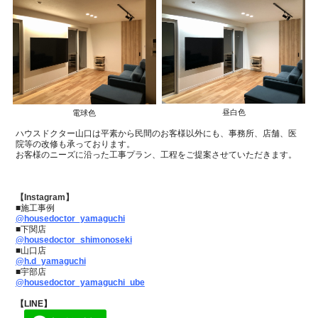
昼白色
電球色
ハウスドクター山口は平素から民間のお客様以外にも、事務所、店舗、医
院等の
改修も承っております。
お客様のニーズに沿った工事プラン、工程をご提案させていただきます。
【Instagram】
■施工事例
@housedoctor_yamaguchi
■下関店
@housedoctor_shimonoseki
■山口店
@h.d_yamaguchi
■宇部店
@housedoctor_yamaguchi_ube
【LINE】