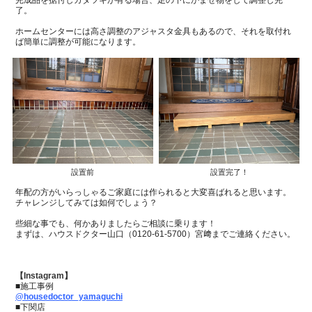
完成品を据付しガタツキが有る場合、足の下にかませ物をして調整し完
了。
ホームセンターには高さ調整のアジャスタ金具もあるので、それを取付れ
ば
簡単に調整が可能になります。
設置前
設置完了！
年配の方がいらっしゃるご家庭には作られると大変喜ばれると思います。
チャレンジしてみては如何でしょう？
些細な事でも、何かありましたらご相談に乗ります！
まずは、ハウスドクター山口（
0120-61-5700
）宮﨑までご連絡ください。
【Instagram】
■施工事例
@housedoctor_yamaguchi
■下関店