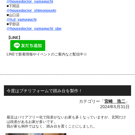
@housedoctor_yamaguchi
■下関店
@housedoctor_shimonoseki
■山口店
@h.d_yamaguchi
■宇部店
@housedoctor_yamaguchi_ube
【LINE】
LINEで新着情報やイベントのご案内など配信中☆
今度はプチリフォームで踏み台を製作！
カテゴリー「
宮崎 浩二
」
2024年5月31日
最近はバリアフリー化で段差がないお家も多くなっていますが、
玄関だけ
は段差があるお家が多いです。
我が家も例外ではなく、踏み台を置くことにしました。