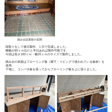
踏み台設置前の玄関
段取りをして後日製作。１日で完成しました。
横幅が90ｃｍ位だと半日あれば製作可能です。
今回は長さ180ｃｍ・幅35ｃｍのサイズで製作しました。
踏み台の表面はフローリング板（廊下・リビングで使われている板材）を
使用。
下地に、コンパネ板を張ってからフローリング板を上に張りました。