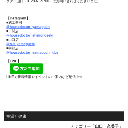
クター山口（0120-61-5700）にお問い合わせくださいませ。
【Instagram】
■施工事例
@housedoctor_yamaguchi
■下関店
@housedoctor_shimonoseki
■山口店
@h.d_yamaguchi
■宇部店
@housedoctor_yamaguchi_ube
【LINE】
LINEで新着情報やイベントのご案内など配信中☆
室温と健康
カテゴリー「
山口 久美子
」