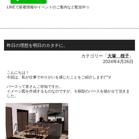
LINEで新着情報やイベントのご案内など配信中☆
昨日の理想を明日のカタチに。
カテゴリー「
大塚 桜子
」
2024年4月26日
こんにちは！
今回は、私が仕事でやりがいを感じたことをご紹介します(^^)/
パースって皆さんご存知ですか。
イメージ図を作成するものなのですが、Ｓ様邸のパースを描かせて頂きま
した。