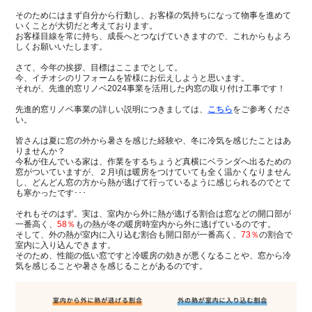
そのためにはまず自分から行動し、お客様の気持ちになって物事を進めて
いくことが大切だと考えております。
お客様目線を常に持ち、成長へとつなげていきますので、これからもよろ
しくお願いいたします。
さて、今年の挨拶、目標はここまでとして。
今、イチオシのリフォームを皆様にお伝えしようと思います。
それが、先進的窓リノベ2024事業を活用した内窓の取り付け工事です！
先進的窓リノベ事業の詳しい説明につきましては、
こちら
をご参考
くださ
い。
皆さんは
夏に窓の外から暑さを感じた経験や、冬に冷気を感じたことはあ
りませんか？
今私が住んでいる家は、作業をするちょうど真横にベランダへ出るための
窓がついていますが、２月頃
は暖房をつけていても全く温かくなりません
し、どんどん窓の方から熱が逃げて行っているように感じられるのでとて
も寒かったです･･･
それもそのはず。実は、室内から外に熱が逃げる割合は窓などの開口部が
一番高く、
58％
もの熱が冬の暖房時室内から外に逃げているのです。
そして、外の熱が室内に入り込む割合も開口部が一番高く、
73％
の割合で
室内に入り込んできます。
そのため、性能の低い窓ですと冷暖房の効きが悪くなることや、窓から冷
気を感じることや暑さを感じることがあるのです。