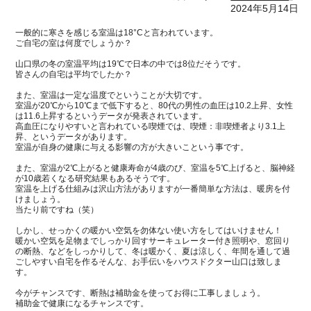
2024年5月14日
一般的に寒さを感じる室温は18°Cと言われています。
ご自宅の室は何度でしょうか？
山口県の冬の室温平均は19℃で日本の中では8位だそうです。
皆さんの自宅は平均でしたか？
また、室温は一定な温度でということが大切です。
室温が20℃から10℃まで低下すると、80代の男性の血圧は10.2上昇、女性
は11.6上昇するというデータが発表されています。
高血圧になりやすいと言われている喫煙では、
喫煙：非喫煙者より3.1上
昇、というデータがあります。
室温が自身の健康に与える影響の方が大きいこという事です。
また、室温が2℃上がると健康寿命が4歳のび、室温を5℃上げると、脳神経
が10歳若くなる研究結果もあるそうです。
室温を上げる仕組みは沢山方法がありますが一番簡単
な方法は、暖房を付
けましょう。
当たり前ですね（笑）
しかし、せっかくの暖かい空気を勿体ない使い方をしてはいけません！
暖かい空気を足物までしっかり回すサーキュレーター付き照明や、窓回り
の断熱、などをしっかりして、冬は暖かく、夏は涼しく、年間を通して過
ごしやすい自宅を作るそんな、お手伝いをハウスドクター山口は致しま
す。
今がチャンスです、断熱は補助金を使ってお得に工事しましょう。
補助金で健康になるチャンスです。