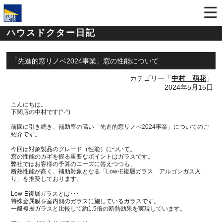
ハウスドクター日記
「先進的窓リノベ2024事業」窓の性能について
カテゴリー「
中村 萌花
」
2024年5月15日
こんにちは。
下関店の中村です(^-^)
前回に引き続き、補助率の高い「先進的窓リノベ2024事業」についてのご
紹介です。
今回は対象製品のグレード（性能）について。
窓の性能のカギを握る重要なポイントはガラスです。
弊社ではお客様の予算のニーズに答えつつも、
断熱性能が高く、補助対象となる「Low-E複層ガラス アルゴンガス入
り」を推奨しております。
Low-E複層ガラスとは･･･
特殊金属膜を室内側のガラスに施しているガラスです。
一般複層ガラスと比較して約1.5倍の断熱効果を実現しています。