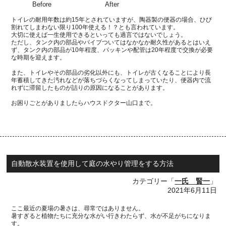
Before
After
トイレの耐用年数は約
15
年とされていますが、陶器製の便器の場合、ひび
割れてしまわない限り
100
年使える！？とも言われています。
大切に使えば一生使用できるといっても過言ではないでしょう。
ただし、タンク内の部品やパイプついてはなかなか耐久性があるとはいえ
ず、タンク内の
部品が
10
年程度、パッキンや配管は
20
年程度で交換が必要
な時期を迎えます。
また、トイレやその部品の劣化以外にも、トイレが古くなることにより長
年蓄積してきた
汚れなどが落ちづらくなってしまっていたり、便器内で流
れずに滞留したものが詰りの原因になることがあります。
お困りごとがありましたらハウスドクター山口まで。
自動散水装置を使用して庭の水やり管理をする方法
カテゴリー「
一氏 賢一
」
2021年6月11日
ここ最近の夏場の暑さは、尋常ではありません。
暑すぎると植物たちに充分な水がい行きわたらず、水が不足がちになりま
す。