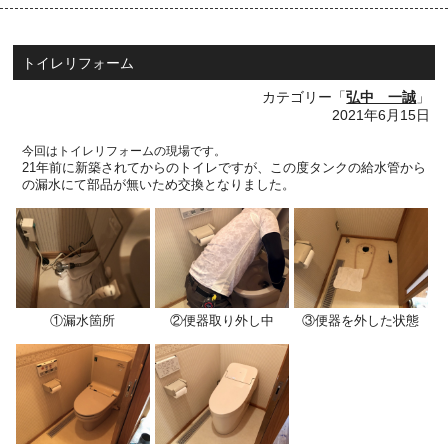
トイレリフォーム
カテゴリー「
弘中 一誠
」
2021年6月15日
今回はトイレリフォームの現場です。
21
年前に新築されてからのトイレですが、この度タンクの給水管から
の
漏水にて部品が無いため交換となりました。
①漏水箇所
②便器取り外し中
③便器を外した状態