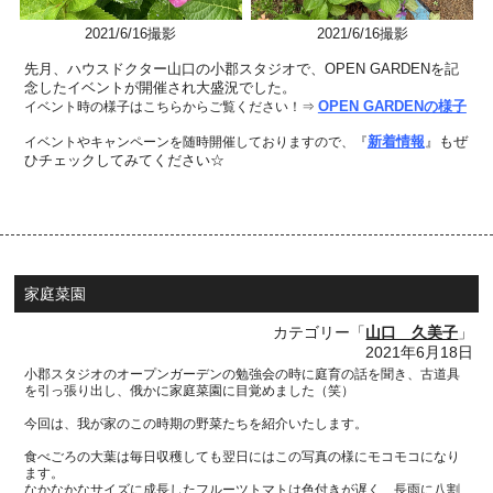
2021/6/16撮影
2021/6/16撮影
先月、ハウスドクター山口の小郡スタジオで、OPEN GARDENを記
念したイベントが開催され大盛況でした。
OPEN GARDENの様子
イベント時の様子はこちらからご覧ください！⇒
新着情報
』もぜ
イベントやキャンペーンを随時開催しておりますので、『
ひチェックしてみてください☆
家庭菜園
カテゴリー「
山口 久美子
」
2021年6月18日
小郡スタジオのオープンガーデンの勉強会の時に
庭育の話を聞き、古道具
を引っ張り出し、俄かに家庭菜園に目覚めました（笑）
今回は、我が家のこの時期の野菜たちを紹介いたします。
食べごろの大葉は毎日収穫しても翌日にはこの写真の様にモコモコになり
ます。
なかなかなサイズに成長したフルーツトマトは色付きが遅く、長雨に八割