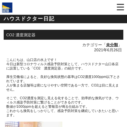
ハウスドクター日記
CO2 濃度測定器
カテゴリー「
未分類
」
2021年6月26日
こんにちは、山口店の水上です！
今日は新型コロナウィルス感染予防対策として、ハウスドクター山口各店
に設置している「
CO2
濃度測定器」の紹介です。
厚生労働省によると、良好な換気状態の基準は
CO2
濃度
1000ppm
以下とさ
れています。
人が集まる店舗等は密になりやすい空間である一方で、
CO2
は目に見えま
せん。
そこで、
CO2
濃度を測定し見える化することで、効率的な換気ができ、ウ
ィルス感染予防対策に繋げることができるのです。
数値が
1000ppm
を超えると警報音が鳴る仕組みです。
これからも換気をしっかりして、感染予防対策を継続していきたいと思い
ます。