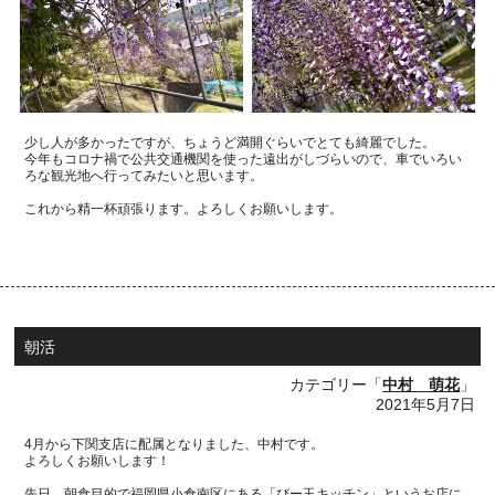
少し人が多かったですが、ちょうど満開ぐらいでとても綺麗でした。
今年もコロナ禍で公共交通機関を使った遠出がしづらいので、車でいろい
ろな観光地へ行ってみたいと思います。
これから精一杯頑張ります。よろしくお願いします。
朝活
カテゴリー「
中村 萌花
」
2021年5月7日
4
月から下関支店に配属となりました、中村です。
よろしくお願いします！
先日、朝食目的で福岡県小倉南区にある「びー玉キッチン」というお店に