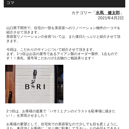
コマ
カテゴリー「
水馬 健太郎
」
2021年4月2日
山口県下関市で、住宅の一部を美容室へのリノベーション物件の一コマを
紹介させて頂きます。
美容室リノベーションの全容ついては、また後日たっぷりと紹介させて頂
きます。
今回は、こだわりのサインについて紹介させて頂きます。
まず、
1
つ目はお店の屋号であるアイアン製のオーダー製作、
1
点もので
す！！表札、屋号等こだわりの
1
点物のご相談承ります！
2
つ目は、お客様の提案で「ハサミとクシのイラストを駐車場に描きた
い！」を実現させました！
お客様の要望として、住宅街での美容室なので少しでも目を惹くように。
また、来店頂くお客様に「サミ側に駐車して下さい」との会話もできると