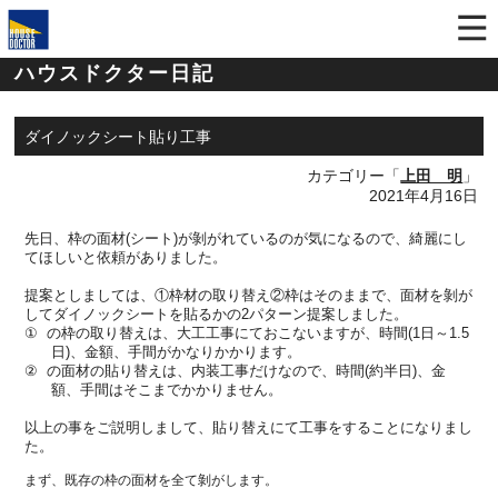
ハウスドクター日記
ダイノックシート貼り工事
カテゴリー「
上田 明
」
2021年4月16日
先日、枠の面材
(
シート
)
が剝がれているのが気になるので、綺麗にし
てほしいと
依頼がありました。
提案としましては、①枠材の取り替え②枠はそのままで、面材を剝が
してダイノックシートを貼るかの
2
パターン提案しました。
①
の枠の取り替えは、大工工事にておこないますが、時間
(1
日～
1.5
日
)
、金額、手間がかなりかかります。
②
の面材の貼り替えは、内装工事だけなので、時間
(
約半日
)
、金
額、手間はそこまでかかりません。
以上の事をご説明しまして、貼り替えにて工事をすることになりまし
た。
まず、既存の枠の面材を全て剝がします。