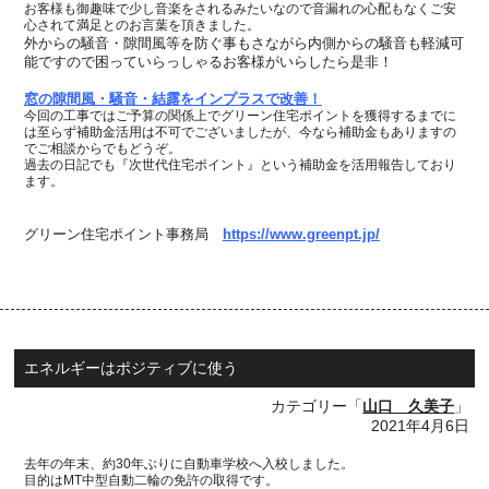
お客様も御趣味で少し音楽をされるみたいなので音漏れの心配もなく
ご安
心されて満足とのお言葉を頂きました。
外からの騒音・隙間風等を防ぐ事もさながら内側からの騒音も軽減可
能ですので
困っていらっしゃるお客様がいらしたら是非！
窓の隙間風・騒音・結露をインプラスで改善！
今回の工事ではご予算の関係上でグリーン住宅ポイントを獲得するまでに
は至らず
補助金活用は不可でございましたが、今なら補助金もありますの
でご相談からでもどうぞ。
過去の日記でも『次世代住宅ポイント』という補助金を活用報告しており
ます。
グリーン住宅ポイント事務局
https://www.greenpt.jp/
エネルギーはポジティブに使う
カテゴリー「
山口 久美子
」
2021年4月6日
去年の年末、約
30
年ぶりに自動車学校へ入校しました。
目的は
MT
中型自動二輪の免許の取得です。