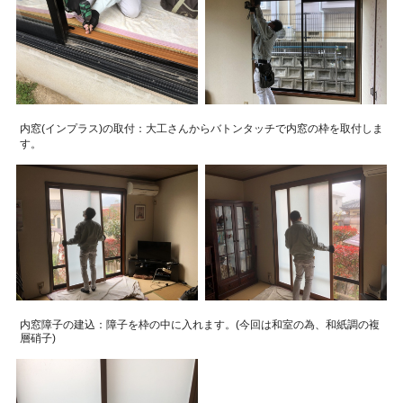
内窓(インプラス)の取付：大工さんからバトンタッチで内窓の枠を取付しま
す。
内窓障子の建込：障子を枠の中に入れます。(今回は和室の為、和紙調の複
層硝子)