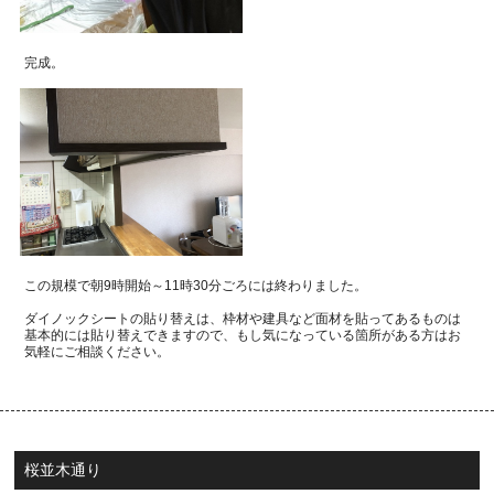
完成。
この規模で朝
9
時開始～
11
時
30
分ごろには終わりました。
ダイノックシートの貼り替えは、枠材や建具など面材を貼ってあるものは
基本的には
貼り替えできますので、もし気になっている箇所がある方はお
気軽にご相談ください。
桜並木通り