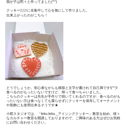
我が子は黙々と作ってました
(^^)
クッキーだけに全集中して心を無にして作りました。
出来上がったのがこちら！
どうでしょうか。
初心者ながらも模様と文字が書けれて自己満です
!(^^)!
食べるのがもったいないですけど、帰って食べちゃいました。
こちらのクッキーは先生が手作りで焼いてくれるのですが、
食べるのがも
ったいない方は食べなくても腐らせずに
クッキーを保存してオーナメント
や装飾にも使用出来るそうです★
小郡スタジオでは、「
teku.teku._
アイシングクッキー」教室を始め、
様々
なカルチャー教室を開講しておりますので、ご興味のある方はぜひお気軽
にお問い合わせください。