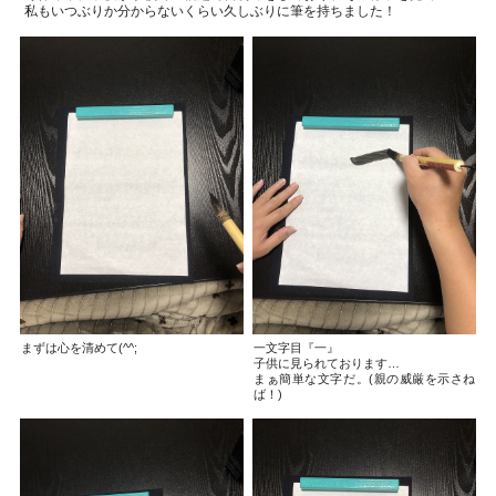
私もいつぶりか分からないくらい久しぶりに筆を持ちました！
まずは心を清めて(^^;
一文字目『一』
子供に見られております…
まぁ簡単な文字だ。(親の威厳を示さね
ば！)