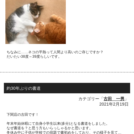
ちなみに……ネコの平熱って人間より高いのご存じですか？
だいたい
38
度～
39
度らしいです。
約30年ぶりの書道
カテゴリー「
古田 一男
」
2021年2月19日
下関店の古田です！
年末年始休暇にて自身小学生以来(多分)となる書道をしました。
なぜ書道を？と思う方もいらっしゃるかと思います。
冬休み中に子供が学校での
宿題で書初めをしており、その様子を見て…