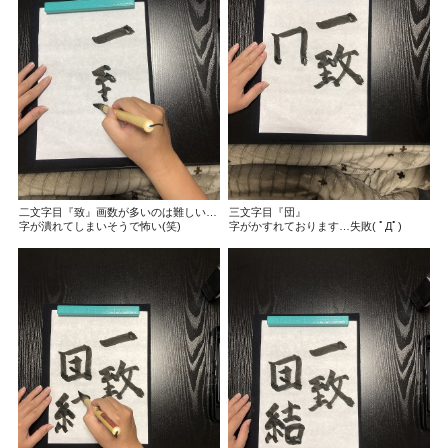
二文字目『致』画数が多いのは難しい…
三文字目『団』
字が潰れてしまいそうで怖い(笑)
字がかすれております…
失敗
(
ﾟДﾟ
)