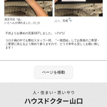
四文字目『結』
ふぅ、完成
いとへんが潰れました…
(>_<)
子供よりお褒めの言葉GET
しました。ヽ
(^o^)
丿
コロナ禍の中でも弊社スタッフ一同、『一致団結』して
お客様のご希望・
ご要望に添えるよう努めて参りますので、どうぞ本年も宜しく
お願い致し
ます！