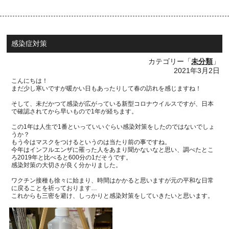
感染症対策
カテゴリー「
未分類
」
2021年3月2日
こんにちは！
まだ少し寒いですが暖かい日もあったりして春の訪れを感じますね！
そして、未だかつて感染が広がっている新型コロナウイルスですが、日本
で確認されてから早いもので
1
年が経ちます。
この
1
年は人生で
1
番といっていいぐらい感染対策をしたのではないでしょ
うか？
もう今はマスクをつけるというのは当たり前の事ですね。
今年はインフルエンザに罹った人をあまり聞かないなと思い、調べたとこ
ろ
2019
年と比べ
ると
600
分の
1
だそうです。
感染対策の大切さが良く分かりました。
ワクチン接種も徐々に始まり、時間はかかると思いますが元の平和な日常
に戻ることを祈っております…
これからも三密を避け、しっかりと感染対策をしていきたいと思います。